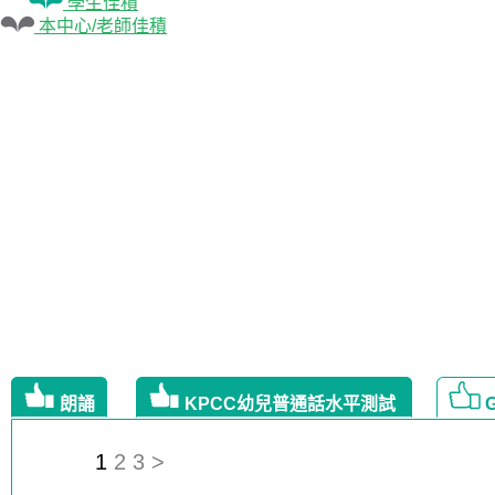
學生佳積
本中心/老師佳積
朗誦
KPCC幼兒普通話水平測試
1
2
3
>